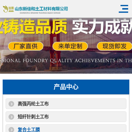
产品中心
高强丙纶土工布
短纤针刺土工布
复合土工膜