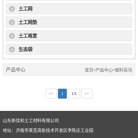
土工网
土工网垫
土工格室
生态袋
产品中心
首页
产品中心
塑料盲沟
>
>
<<
1
1/1
>>
山东新佳和土工材料有限公司
地址：济南市莱芜高新技术开发区李陈庄工业园