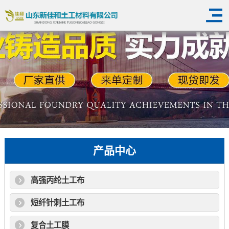
产品中心
高强丙纶土工布
短纤针刺土工布
复合土工膜