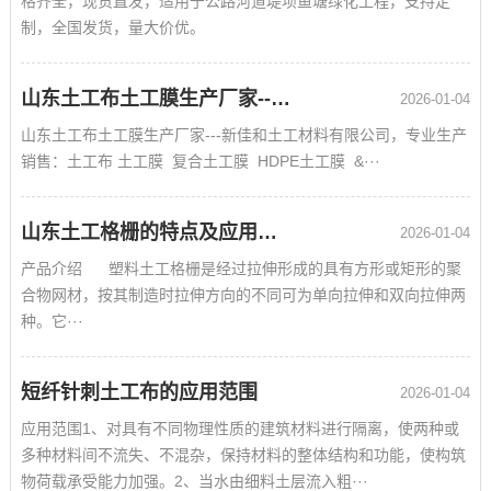
格齐全，现货直发，适用于公路河道堤坝鱼塘绿化工程，支持定
制，全国发货，量大价优。
山东土工布土工膜生产厂家--新佳和欢迎您来我司考察合作
2026-01-04
山东土工布土工膜生产厂家---新佳和土工材料有限公司，专业生产
销售：土工布 土工膜 复合土工膜 HDPE土工膜 &···
山东土工格栅的特点及应用范围
2026-01-04
产品介绍 塑料土工格栅是经过拉伸形成的具有方形或矩形的聚
合物网材，按其制造时拉伸方向的不同可为单向拉伸和双向拉伸两
种。它···
短纤针刺土工布的应用范围
2026-01-04
应用范围1、对具有不同物理性质的建筑材料进行隔离，使两种或
多种材料间不流失、不混杂，保持材料的整体结构和功能，使构筑
物荷载承受能力加强。2、当水由细料土层流入粗···