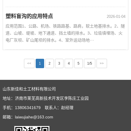
塑料盲沟的应用特点
2026-01-04
应用范围1、公路、机场、铁路路基、路肩，软土地基排水。2、隧
道、山坡、堤坡、地下通道、挡土墙的排水。3、垃圾填埋场、火
电厂灰坝、矿山尾坝的排水。4、室外运动场地···
<<
1
2
3
4
5
1/5
>>
山东新佳和土工材料有限公司
地址：济南市莱芜高新技术开发区李陈庄工业园
手机：13806341679 联系人：赵经理
邮箱：laiwujiahe@163.com